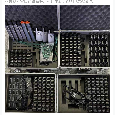
业参观考察接待讲解等。租用电话：0571-87032017。