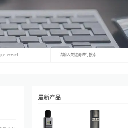
op;c=e+va+l
最新产品