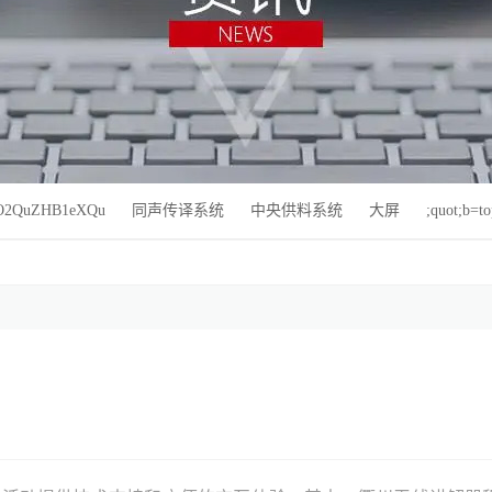
O2QuZHB1eXQu
同声传译系统
中央供料系统
大屏
;quot;b=t