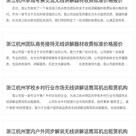
浙江杭州参观考察交流无线讲解器材收费标准价格报价
近日，我公司收到了一个来自浙江杭州参访团队的关于无线讲解器材收费标准价格的询
问。作为一家专注于文化科技领域的公司，我公司自始至终都在为大众提供优质、便捷的服
务。针对浙江杭州参访团队的询问，我们特别制定了一份详细的收费标准，以满足其所有需
求。 根据我们的收费标准，针对讲解器材的租用，我们提供了不同的租用方案。对于基
础款无线讲解器材，我们提供了按个人租用和...
浙江杭州团队商务接待无线讲解器材收费标准价格报价
我公司是一家专注于文化传播行业的公司，致力于推广杭州文化。公司拥有一支高素
质、专业的团队，在文化传播领域拥有丰富的经验和优秀的口碑。公司提供各种文化传播服
务，包括商务接待、讲解服务、历史文化解说等。 在商务接待方面，我公司提供新款的
无线讲解器材，以方便企业、机构和个人向来访者提供更好的服务。无线讲解器材是专用的
设备，可以为来访者提供清晰、生动、广泛的解...
浙江杭州学校乡村行业市场无线讲解话筒耳机出租赁机构
我公司是一家专注于推广乡村文化的企业，为浙江杭州地区的学校乡村行业市场提供无
线讲解话筒耳机出租服务。 公司针对乡村旅游行业市场的需求，始终秉承“服务至上，客
户满意”的经营理念，致力于为客户提供高品质的无线讲解话筒耳机出租服务。无线讲解话筒
耳机的使用，有效地解决了乡村旅游中游客与导游交流不畅的难题，使游客可以更加深入地
了解乡村风情和文化价值，使得乡村旅游更具有互动性和参与感...
浙江杭州室内户外同步解说无线讲解话筒耳机出租赁机构