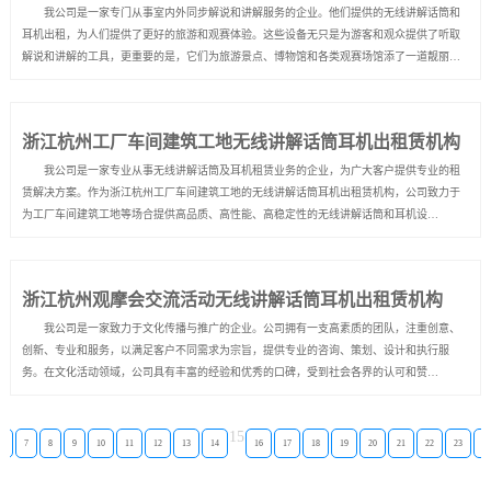
我公司是一家专门从事室内外同步解说和讲解服务的企业。他们提供的无线讲解话筒和
耳机出租，为人们提供了更好的旅游和观赛体验。这些设备无只是为游客和观众提供了听取
解说和讲解的工具，更重要的是，它们为旅游景点、博物馆和各类观赛场馆添了一道靓丽的
风景线。 身处如此美丽的城市杭州，大家难免会前往城市中的景点进行游览，品味这个
古老城市的文化底蕴。然而，旅游者如果没有有关景点的了解，只能...
浙江杭州工厂车间建筑工地无线讲解话筒耳机出租赁机构
我公司是一家专业从事无线讲解话筒及耳机租赁业务的企业，为广大客户提供专业的租
赁解决方案。作为浙江杭州工厂车间建筑工地的无线讲解话筒耳机出租赁机构，公司致力于
为工厂车间建筑工地等场合提供高品质、高性能、高稳定性的无线讲解话筒和耳机设
备。 公司通过自身丰富的经验和技术，不断提升服务品质和产品质量，以满足客户不同
需求，并为客户提供全方位的技术支持和服务。无论是在展览、演讲、工厂...
浙江杭州观摩会交流活动无线讲解话筒耳机出租赁机构
我公司是一家致力于文化传播与推广的企业。公司拥有一支高素质的团队，注重创意、
创新、专业和服务，以满足客户不同需求为宗旨，提供专业的咨询、策划、设计和执行服
务。在文化活动领域，公司具有丰富的经验和优秀的口碑，受到社会各界的认可和赞
誉。 浙江杭州观摩会交流活动是一个交流学习的平台，是展示杭州市经济、科技、文
化、旅游等多个方面的重要窗口。为了更好地服务参与交流活动的人群，杭州人...
15
6
7
8
9
10
11
12
13
14
16
17
18
19
20
21
22
23
24