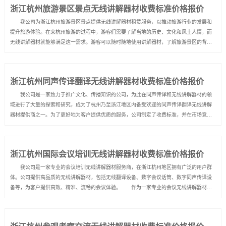
浙江杭州旅游景区景点无线讲解器材收费标准价格报价
我公司为浙江杭州旅游景区景点提供无线讲解器材租赁服务，以推动旅游行业的发展和
提升旅游体验。在来杭州旅游的过程中，游客们需要了解当地的历史、文化和风土人情，而
无线讲解器材就能够满足这一需求。游客可以随时随地使用讲解器材，了解旅游景区的背
景、故事和特色，真正做到走遍杭州，不懂杭州的情况得到了改善。 为了方便游客使
用，我公司提供了简单便捷的无线讲解器材，游客...
浙江杭州同声传译翻译无线讲解器材收费标准价格报价
我公司是一家致力于推广文化、传播知识的公司，为此在同声传译和无线讲解器材的领
域进行了大量的探索和研究，成为了杭州乃至浙江地区内备受欢迎的同声传译翻译无线讲解
器材提供商之一。为了更好地为客户提供优质的服务，公司制定了收费标准，并在市场竞争
中拥有一定的优势。 针对同声传译和无线讲解器材的收费标准，公司推出了多种计价方
式，以满足不同客户的需求。在同声传译方面，公司可以根据客户场...
浙江杭州国际会议培训无线讲解器材收费标准价格报价
我公司是一家专业的会议培训无线讲解器材服务商，在浙江杭州地区拥有广泛的用户群
体。公司提供高品质的无线讲解器材，包括无线翻译设备、数字会议话筒、数字同声传译设
备等，为客户提供高效、精准、流畅的会议体验。 作为一家专业的会议无线讲解器材服
务商，我公司一直致力于提供优质的服务和可靠的产品。公司的无线讲解器材使用先进的技
术，保证了语音传输的清晰度和稳定性，同时...